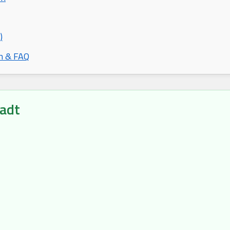
)
n & FAQ
adt