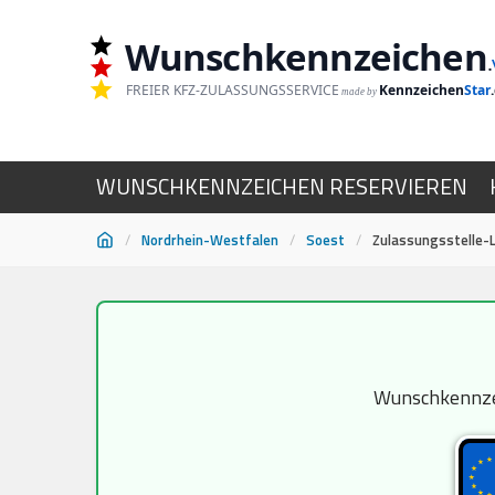
Wunschkennzeichen
.
FREIER KFZ-ZULASSUNGSSERVICE
Kennzeichen
Star
made by
WUNSCHKENNZEICHEN RESERVIEREN
/
Nordrhein-Westfalen
/
Soest
/
Zulassungsstelle-
Zum
Inhalt
springen
Wunschkennzeic