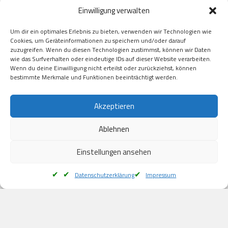
Paypal

Einwilligung verwalten
GooglePay

Visa

Um dir ein optimales Erlebnis zu bieten, verwenden wir Technologien wie
Kauf auf Rechung

Cookies, um Geräteinformationen zu speichern und/oder darauf
Klarna

zuzugreifen. Wenn du diesen Technologien zustimmst, können wir Daten
wie das Surfverhalten oder eindeutige IDs auf dieser Website verarbeiten.
American Express

Wenn du deine Einwilligung nicht erteilst oder zurückziehst, können
bestimmte Merkmale und Funktionen beeinträchtigt werden.
Versand
Akzeptieren
Ablehnen
DHL

Klimaneutral
Einstellungen ansehen
Datenschutzerklärung
Impressum