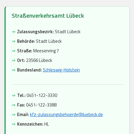
Straßenverkehrsamt Lübeck
⇒
Zulassungsbezirk:
Stadt Lübeck
⇒
Behörde:
Stadt Lübeck
⇒
Straße:
Meesenring 7
⇒
Ort:
23566 Lübeck
⇒
Bundesland:
Schleswig-Holstein
⇒
Tel.:
0451-122-3330
⇒
Fax:
0451-122-3388
⇒
Email:
kfz-zulassungsbehoerde@luebeck.de
⇒
Kennzeichen:
HL