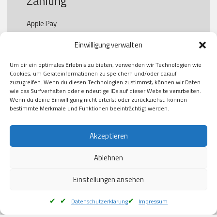
Zahlung
Apple Pay

Paypal

Einwilligung verwalten
GooglePay

Visa

Um dir ein optimales Erlebnis zu bieten, verwenden wir Technologien wie
Kauf auf Rechung

Cookies, um Geräteinformationen zu speichern und/oder darauf
Klarna

zuzugreifen. Wenn du diesen Technologien zustimmst, können wir Daten
wie das Surfverhalten oder eindeutige IDs auf dieser Website verarbeiten.
American Express

Wenn du deine Einwilligung nicht erteilst oder zurückziehst, können
bestimmte Merkmale und Funktionen beeinträchtigt werden.
Versand
Akzeptieren
Ablehnen
DHL

Klimaneutral
Einstellungen ansehen
Datenschutzerklärung
Impressum