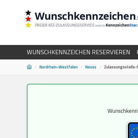
Wunschkennzeichen
.
FREIER KFZ-ZULASSUNGSSERVICE
Kennzeichen
Star
made by
WUNSCHKENNZEICHEN RESERVIEREN
/
Nordrhein-Westfalen
/
Neuss
/
Zulassungsstelle-
Zum
Inhalt
springen
Wunschkennze