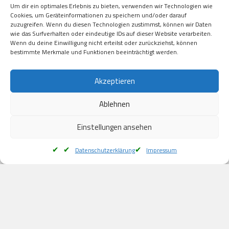
Um dir ein optimales Erlebnis zu bieten, verwenden wir Technologien wie
Kauf auf Rechung

Cookies, um Geräteinformationen zu speichern und/oder darauf
Klarna

zuzugreifen. Wenn du diesen Technologien zustimmst, können wir Daten
wie das Surfverhalten oder eindeutige IDs auf dieser Website verarbeiten.
American Express

Wenn du deine Einwilligung nicht erteilst oder zurückziehst, können
bestimmte Merkmale und Funktionen beeinträchtigt werden.
Versand
Akzeptieren
Ablehnen
DHL

Klimaneutral
Einstellungen ansehen
Datenschutzerklärung
Impressum