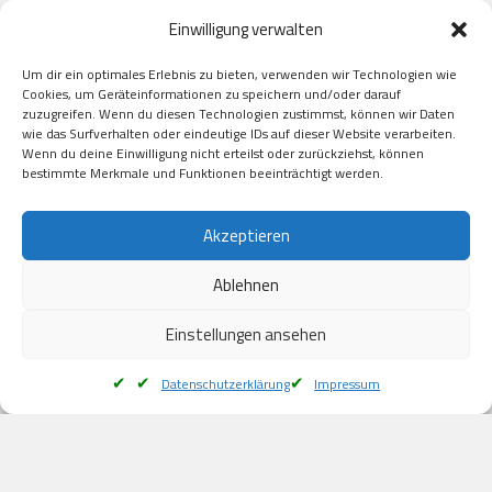
Paypal

Einwilligung verwalten
GooglePay

Visa

Um dir ein optimales Erlebnis zu bieten, verwenden wir Technologien wie
Kauf auf Rechung

Cookies, um Geräteinformationen zu speichern und/oder darauf
Klarna

zuzugreifen. Wenn du diesen Technologien zustimmst, können wir Daten
wie das Surfverhalten oder eindeutige IDs auf dieser Website verarbeiten.
American Express

Wenn du deine Einwilligung nicht erteilst oder zurückziehst, können
bestimmte Merkmale und Funktionen beeinträchtigt werden.
Versand
Akzeptieren
Ablehnen
DHL

Klimaneutral
Einstellungen ansehen
Datenschutzerklärung
Impressum