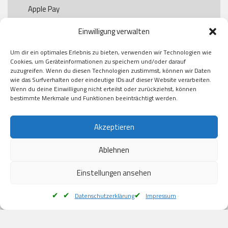
Apple Pay

Paypal

Einwilligung verwalten
GooglePay

Visa

Um dir ein optimales Erlebnis zu bieten, verwenden wir Technologien wie
Kauf auf Rechung

Cookies, um Geräteinformationen zu speichern und/oder darauf
Klarna

zuzugreifen. Wenn du diesen Technologien zustimmst, können wir Daten
wie das Surfverhalten oder eindeutige IDs auf dieser Website verarbeiten.
American Express

Wenn du deine Einwilligung nicht erteilst oder zurückziehst, können
bestimmte Merkmale und Funktionen beeinträchtigt werden.
Versand
Akzeptieren
Ablehnen
DHL

Klimaneutral
Einstellungen ansehen
Datenschutzerklärung
Impressum