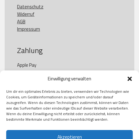
Datenschutz
Widerruf
AGB
Impressum
Zahlung
Apple Pay

Paypal

Einwilligung verwalten
GooglePay

Visa

Um dir ein optimales Erlebnis zu bieten, verwenden wir Technologien wie
Kauf auf Rechung

Cookies, um Geräteinformationen zu speichern und/oder darauf
Klarna

zuzugreifen. Wenn du diesen Technologien zustimmst, können wir Daten
wie das Surfverhalten oder eindeutige IDs auf dieser Website verarbeiten.
American Express

Wenn du deine Einwilligung nicht erteilst oder zurückziehst, können
bestimmte Merkmale und Funktionen beeinträchtigt werden.
Versand
Akzeptieren