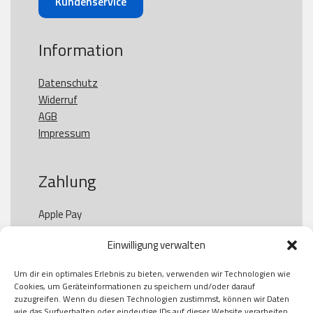
Kundenservice
Information
Datenschutz
Widerruf
AGB
Impressum
Zahlung
Apple Pay

Paypal

Einwilligung verwalten
GooglePay

Visa

Um dir ein optimales Erlebnis zu bieten, verwenden wir Technologien wie
Kauf auf Rechung

Cookies, um Geräteinformationen zu speichern und/oder darauf
Klarna

zuzugreifen. Wenn du diesen Technologien zustimmst, können wir Daten
wie das Surfverhalten oder eindeutige IDs auf dieser Website verarbeiten.