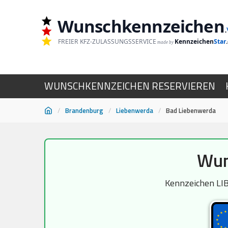
Wunschkennzeichen
.
FREIER KFZ-ZULASSUNGSSERVICE
Kennzeichen
Star
made by
WUNSCHKENNZEICHEN RESERVIEREN
/
Brandenburg
/
Liebenwerda
/
Bad Liebenwerda
Zum
Wun
Inhalt
springen
Kennzeichen LIB,