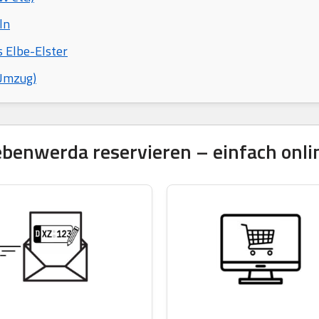
ln
s Elbe-Elster
 Umzug)
enwerda reservieren – einfach onlin