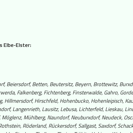
s Elbe-Elster:
 Beiersdorf, Betten, Beutersitz, Beyern, Brottewitz, Burxdor
werda, Falkenberg, Fichtenberg, Finsterwalde, Gahro, Gord
rg, Hillmersdorf, Hirschfeld, Hohenbucko, Hohenleipisch, Kau
orf, Langenrieth, Lausitz, Lebusa, Lichterfeld, Lieskau, Lin
, Möglenz, Mühlberg, Naundorf, Neuburxdorf, Neudeck, Osch
othstein, Röderland, Rückersdorf, Sallgast, Saxdorf, Schac