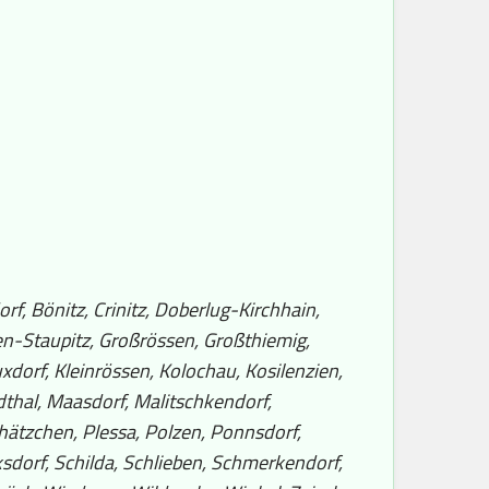
f, Bönitz, Crinitz, Doberlug-Kirchhain,
en-Staupitz, Großrössen, Großthiemig,
xdorf, Kleinrössen, Kolochau, Kosilenzien,
dthal, Maasdorf, Malitschkendorf,
ätzchen, Plessa, Polzen, Ponnsdorf,
ksdorf, Schilda, Schlieben, Schmerkendorf,