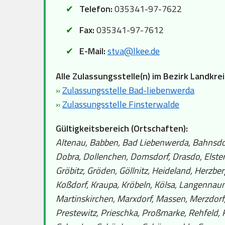
Telefon:
035341-97-7622
Fax:
035341-97-7612
E-Mail:
stva@lkee.de
Alle Zulassungsstelle(n) im Bezirk Landkrei
»
Zulassungsstelle Bad-liebenwerda
»
Zulassungsstelle Finsterwalde
Gültigkeitsbereich (Ortschaften):
Altenau, Babben, Bad Liebenwerda, Bahnsdorf,
Dobra, Dollenchen, Domsdorf, Drasdo, Elster
Gröbitz, Gröden, Göllnitz, Heideland, Herzbe
Koßdorf, Kraupa, Kröbeln, Kölsa, Langennaund
Martinskirchen, Marxdorf, Massen, Merzdorf
Prestewitz, Prieschka, Proßmarke, Rehfeld, R