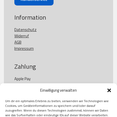
Information
Datenschutz
Widerruf
AGB
Impressum
Zahlung
Apple Pay

Paypal

Einwilligung verwalten
GooglePay

Visa

Um dir ein optimales Erlebnis zu bieten, verwenden wir Technologien wie
Kauf auf Rechung

Cookies, um Geräteinformationen zu speichern und/oder darauf
Klarna

zuzugreifen. Wenn du diesen Technologien zustimmst, können wir Daten
wie das Surfverhalten oder eindeutige IDs auf dieser Website verarbeiten.
American Express
