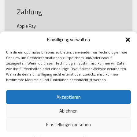
Zahlung
Apple Pay

Paypal

Einwilligung verwalten
GooglePay

Visa

Um dir ein optimales Erlebnis zu bieten, verwenden wir Technologien wie
Kauf auf Rechung

Cookies, um Geräteinformationen zu speichern und/oder darauf
Klarna

zuzugreifen. Wenn du diesen Technologien zustimmst, können wir Daten
wie das Surfverhalten oder eindeutige IDs auf dieser Website verarbeiten.
American Express

Wenn du deine Einwilligung nicht erteilst oder zurückziehst, können
bestimmte Merkmale und Funktionen beeinträchtigt werden.
Versand
Akzeptieren
Ablehnen
DHL

Klimaneutral
Einstellungen ansehen