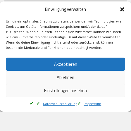
Paypal

Einwilligung verwalten
GooglePay

Visa

Um dir ein optimales Erlebnis zu bieten, verwenden wir Technologien wie
Kauf auf Rechung

Cookies, um Geräteinformationen zu speichern und/oder darauf
Klarna

zuzugreifen. Wenn du diesen Technologien zustimmst, können wir Daten
wie das Surfverhalten oder eindeutige IDs auf dieser Website verarbeiten.
American Express

Wenn du deine Einwilligung nicht erteilst oder zurückziehst, können
bestimmte Merkmale und Funktionen beeinträchtigt werden.
Versand
Akzeptieren
Ablehnen
DHL

Klimaneutral
Einstellungen ansehen
Datenschutzerklärung
Impressum