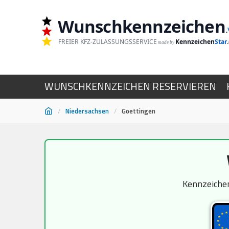
Wunschkennzeichen
.
FREIER KFZ-ZULASSUNGSSERVICE
Kennzeichen
Star
made by
WUNSCHKENNZEICHEN RESERVIEREN
/
Niedersachsen
/
Goettingen
Zum
Inhalt
springen
Kennzeichen