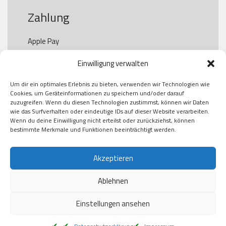
Zahlung
Apple Pay

Paypal

Einwilligung verwalten
GooglePay

Visa

Um dir ein optimales Erlebnis zu bieten, verwenden wir Technologien wie
Kauf auf Rechung

Cookies, um Geräteinformationen zu speichern und/oder darauf
Klarna

zuzugreifen. Wenn du diesen Technologien zustimmst, können wir Daten
wie das Surfverhalten oder eindeutige IDs auf dieser Website verarbeiten.
American Express

Wenn du deine Einwilligung nicht erteilst oder zurückziehst, können
bestimmte Merkmale und Funktionen beeinträchtigt werden.
Versand
Akzeptieren
Ablehnen
DHL

Klimaneutral
Einstellungen ansehen