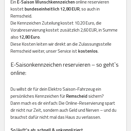
Ein
E-Saison Wunschkennzeichen
online reservieren
kostet
bundeseinheitlich 12,80 EUR
, so auch in
Remscheid.
Die Kennzeichen Zuteilung kostet 10.20 Euro, die
Vorabreservierung kostet zusätzlich 2,60 EUR, in Summe
also
12,80 Euro
.
Diese Kosten leiten wir direkt an die Zulassungsstelle
Remscheid weiter, unser Service ist
kostenlos
.
E-Saisonkennzeichen reservieren – so geht`s
online:
Du willst dir für dein Elektro Saison-Fahrzeug ein
persönliches Kennzeichen für
Remscheid
sichern?
Dann mach es dir einfach: Die Online-Reservierung spart
dir nicht nur Zeit, sondern auch Geld und Nerven – und du
brauchst dafür nicht mal das Haus zu verlassen.
So läuft’s ab: schnell & unkompliziert