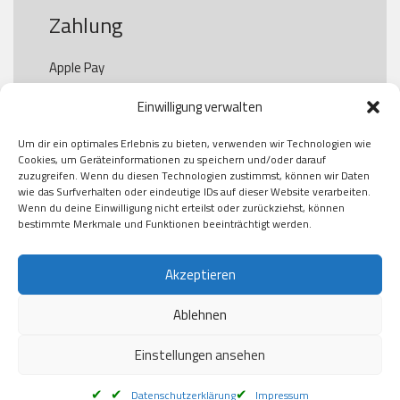
Zahlung
Apple Pay

Paypal

Einwilligung verwalten
GooglePay

Visa

Um dir ein optimales Erlebnis zu bieten, verwenden wir Technologien wie
Kauf auf Rechung

Cookies, um Geräteinformationen zu speichern und/oder darauf
Klarna

zuzugreifen. Wenn du diesen Technologien zustimmst, können wir Daten
wie das Surfverhalten oder eindeutige IDs auf dieser Website verarbeiten.
American Express

Wenn du deine Einwilligung nicht erteilst oder zurückziehst, können
bestimmte Merkmale und Funktionen beeinträchtigt werden.
Versand
Akzeptieren
Ablehnen
DHL

Klimaneutral
Einstellungen ansehen
Datenschutzerklärung
Impressum