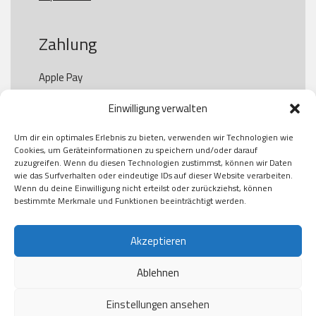
Zahlung
Apple Pay

Paypal

Einwilligung verwalten
GooglePay

Visa

Um dir ein optimales Erlebnis zu bieten, verwenden wir Technologien wie
Kauf auf Rechung

Cookies, um Geräteinformationen zu speichern und/oder darauf
Klarna

zuzugreifen. Wenn du diesen Technologien zustimmst, können wir Daten
wie das Surfverhalten oder eindeutige IDs auf dieser Website verarbeiten.
American Express

Wenn du deine Einwilligung nicht erteilst oder zurückziehst, können
bestimmte Merkmale und Funktionen beeinträchtigt werden.
Versand
Akzeptieren
Ablehnen
DHL

Klimaneutral
Einstellungen ansehen