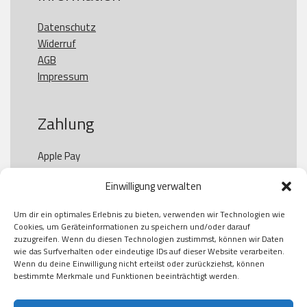
Datenschutz
Widerruf
AGB
Impressum
Zahlung
Apple Pay

Paypal

Einwilligung verwalten
GooglePay

Visa

Um dir ein optimales Erlebnis zu bieten, verwenden wir Technologien wie
Kauf auf Rechung

Cookies, um Geräteinformationen zu speichern und/oder darauf
Klarna

zuzugreifen. Wenn du diesen Technologien zustimmst, können wir Daten
wie das Surfverhalten oder eindeutige IDs auf dieser Website verarbeiten.
American Express

Wenn du deine Einwilligung nicht erteilst oder zurückziehst, können
bestimmte Merkmale und Funktionen beeinträchtigt werden.