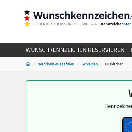
Wunschkennzeichen
.
FREIER KFZ-ZULASSUNGSSERVICE
Kennzeichen
Star
made by
WUNSCHKENNZEICHEN RESERVIEREN
/
Nordrhein-Westfalen
/
Schleiden
/
Euskirchen
Zum
Inhalt
springen
Kennzeichen