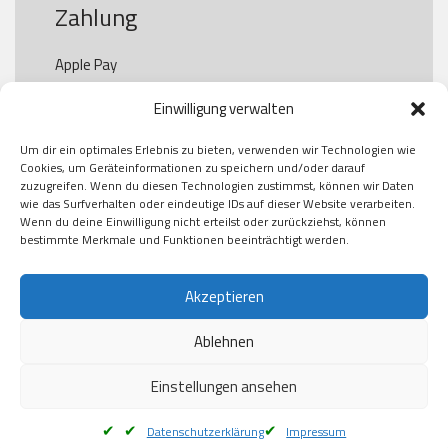
Zahlung
Apple Pay

Paypal

Einwilligung verwalten
GooglePay

Visa

Um dir ein optimales Erlebnis zu bieten, verwenden wir Technologien wie
Kauf auf Rechung

Cookies, um Geräteinformationen zu speichern und/oder darauf
Klarna

zuzugreifen. Wenn du diesen Technologien zustimmst, können wir Daten
wie das Surfverhalten oder eindeutige IDs auf dieser Website verarbeiten.
American Express

Wenn du deine Einwilligung nicht erteilst oder zurückziehst, können
bestimmte Merkmale und Funktionen beeinträchtigt werden.
Versand
Akzeptieren
Ablehnen
DHL

Klimaneutral
Einstellungen ansehen
Datenschutzerklärung
Impressum