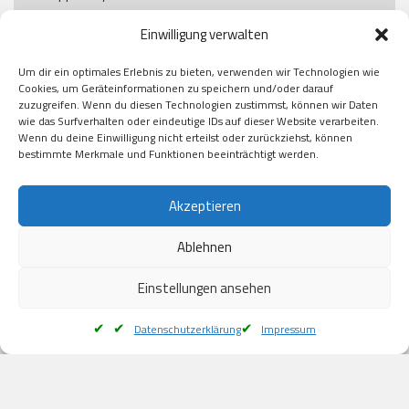
Paypal

Einwilligung verwalten
GooglePay

Visa

Um dir ein optimales Erlebnis zu bieten, verwenden wir Technologien wie
Kauf auf Rechung

Cookies, um Geräteinformationen zu speichern und/oder darauf
Klarna

zuzugreifen. Wenn du diesen Technologien zustimmst, können wir Daten
wie das Surfverhalten oder eindeutige IDs auf dieser Website verarbeiten.
American Express

Wenn du deine Einwilligung nicht erteilst oder zurückziehst, können
bestimmte Merkmale und Funktionen beeinträchtigt werden.
Versand
Akzeptieren
Ablehnen
DHL

Klimaneutral
Einstellungen ansehen
Datenschutzerklärung
Impressum