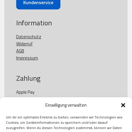
Kundenservice
Information
Datenschutz
Widerruf
AGB
Impressum
Zahlung
Apple Pay

Paypal

Einwilligung verwalten
GooglePay

Visa

Um dir ein optimales Erlebnis zu bieten, verwenden wir Technologien wie
Kauf auf Rechung

Cookies, um Geräteinformationen zu speichern und/oder darauf
Klarna

zuzugreifen. Wenn du diesen Technologien zustimmst, können wir Daten