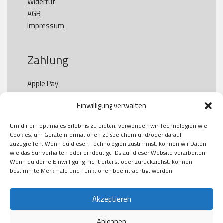
Widerruf
AGB
Impressum
Zahlung
Apple Pay

Paypal

Einwilligung verwalten
GooglePay

Visa

Um dir ein optimales Erlebnis zu bieten, verwenden wir Technologien wie
Kauf auf Rechung

Cookies, um Geräteinformationen zu speichern und/oder darauf
Klarna

zuzugreifen. Wenn du diesen Technologien zustimmst, können wir Daten
wie das Surfverhalten oder eindeutige IDs auf dieser Website verarbeiten.
American Express

Wenn du deine Einwilligung nicht erteilst oder zurückziehst, können
bestimmte Merkmale und Funktionen beeinträchtigt werden.
Versand
Akzeptieren
Ablehnen