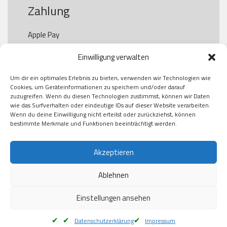
Zahlung
Apple Pay

Paypal

Einwilligung verwalten
GooglePay

Visa

Um dir ein optimales Erlebnis zu bieten, verwenden wir Technologien wie
Kauf auf Rechung

Cookies, um Geräteinformationen zu speichern und/oder darauf
Klarna

zuzugreifen. Wenn du diesen Technologien zustimmst, können wir Daten
wie das Surfverhalten oder eindeutige IDs auf dieser Website verarbeiten.
American Express

Wenn du deine Einwilligung nicht erteilst oder zurückziehst, können
bestimmte Merkmale und Funktionen beeinträchtigt werden.
Versand
Akzeptieren
Ablehnen
DHL

Klimaneutral
Einstellungen ansehen
Datenschutzerklärung
Impressum