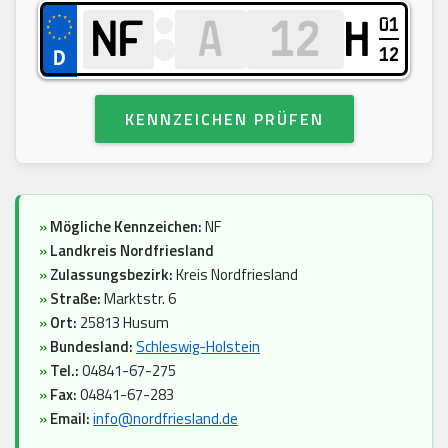
01
H
12
KENNZEICHEN PRÜFEN
»
Mögliche Kennzeichen:
NF
»
Landkreis Nordfriesland
»
Zulassungsbezirk:
Kreis Nordfriesland
»
Straße:
Marktstr. 6
»
Ort:
25813 Husum
»
Bundesland:
Schleswig-Holstein
»
Tel.:
04841-67-275
»
Fax:
04841-67-283
»
Email:
info@nordfriesland.de