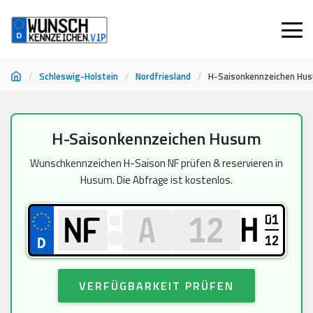
/
Schleswig-Holstein
/
Nordfriesland
/
H-Saisonkennzeichen Hu
Zum
H-Saisonkennzeichen Husum
Inhalt
springen
Wunschkennzeichen H-Saison NF prüfen & reservieren in
Husum. Die Abfrage ist kostenlos.
01
H
12
VERFÜGBARKEIT PRÜFEN