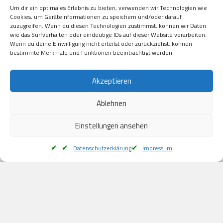
Visa

Um dir ein optimales Erlebnis zu bieten, verwenden wir Technologien wie
Kauf auf Rechung

Cookies, um Geräteinformationen zu speichern und/oder darauf
Klarna

zuzugreifen. Wenn du diesen Technologien zustimmst, können wir Daten
wie das Surfverhalten oder eindeutige IDs auf dieser Website verarbeiten.
American Express

Wenn du deine Einwilligung nicht erteilst oder zurückziehst, können
bestimmte Merkmale und Funktionen beeinträchtigt werden.
Versand
Akzeptieren
Ablehnen
DHL

Klimaneutral
Einstellungen ansehen
Datenschutzerklärung
Impressum