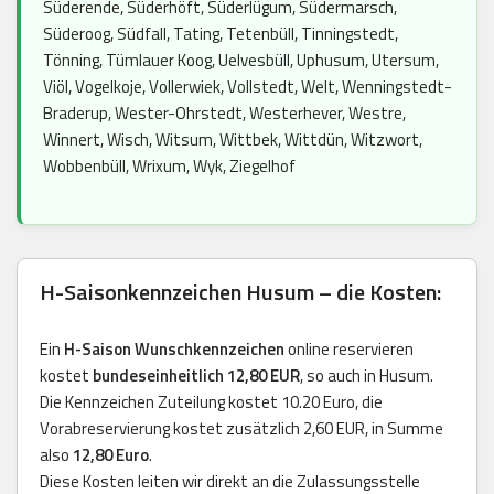
Süderende, Süderhöft, Süderlügum, Südermarsch,
Süderoog, Südfall, Tating, Tetenbüll, Tinningstedt,
Tönning, Tümlauer Koog, Uelvesbüll, Uphusum, Utersum,
Viöl, Vogelkoje, Vollerwiek, Vollstedt, Welt, Wenningstedt-
Braderup, Wester-Ohrstedt, Westerhever, Westre,
Winnert, Wisch, Witsum, Wittbek, Wittdün, Witzwort,
Wobbenbüll, Wrixum, Wyk, Ziegelhof
H-Saisonkennzeichen Husum – die Kosten:
Ein
H-Saison Wunschkennzeichen
online reservieren
kostet
bundeseinheitlich 12,80 EUR
, so auch in Husum.
Die Kennzeichen Zuteilung kostet 10.20 Euro, die
Vorabreservierung kostet zusätzlich 2,60 EUR, in Summe
also
12,80 Euro
.
Diese Kosten leiten wir direkt an die Zulassungsstelle