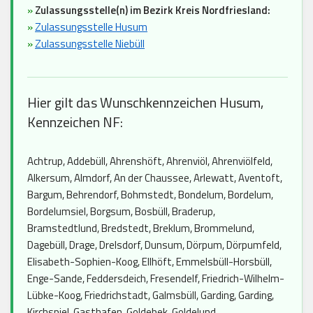
»
Zulassungsstelle(n) im Bezirk Kreis Nordfriesland:
»
Zulassungsstelle Husum
»
Zulassungsstelle Niebüll
Hier gilt das Wunschkennzeichen Husum,
Kennzeichen NF:
Achtrup, Addebüll, Ahrenshöft, Ahrenviöl, Ahrenviölfeld,
Alkersum, Almdorf, An der Chaussee, Arlewatt, Aventoft,
Bargum, Behrendorf, Bohmstedt, Bondelum, Bordelum,
Bordelumsiel, Borgsum, Bosbüll, Braderup,
Bramstedtlund, Bredstedt, Breklum, Brommelund,
Dagebüll, Drage, Drelsdorf, Dunsum, Dörpum, Dörpumfeld,
Elisabeth-Sophien-Koog, Ellhöft, Emmelsbüll-Horsbüll,
Enge-Sande, Feddersdeich, Fresendelf, Friedrich-Wilhelm-
Lübke-Koog, Friedrichstadt, Galmsbüll, Garding, Garding,
Kirchspiel, Gasthafen, Goldebek, Goldelund,