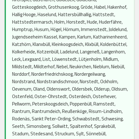
Gotteskoogdeich, Grothusenkoog, Gröde, Habel, Hakenhof,
Hallig Hooge, Haselund, Hattersbüllhallig, Hattstedt,
Hattstedtermarsch, Holm, Horstedt, Hude, Huderfähre,
Humptrup, Husum, Högel, Hörnum, Immenstedt, Joldelund,
Jugendseeheim Kassel, Kampen, Karlum, Katharinenheerd,
Katzhörn, Klanxbüll, Kleinkoogsdeich, Klixbüll, Koldenbüttel,
Kolkerheide, Kotzenbüll, Ladelund, Langeneß, Langenhorn,
Leck, Lexgaard, List, Löwenstedt, Lütjenholm, Midlum,
Mildstedt, Mildterhof, Nebel, Neukirchen, Nieblum, Niebüll,
Norddorf, Norderfriedrichskoog, Nordergeilwang,
Nordstrand, Nordstrandischmoor, Norstedt, Ockholm,
Oevenum, Oland, Oldenswort, Oldersbek, Olderup, Oldsum,
Ostenfeld, Oster-Ohrstedt, Osterdeich, Osterhever,
Pellworm, Peterskoogsdeich, Poppenbüll, Ramstedt,
Rantrum, Rantrumdeich, Reußenköge, Risum-Lindholm,
Rodenäs, Sankt Peter-Ording, Schwabstedt, Schwesing,
Seeth, Simonsberg, Sollwitt, Spaltenhof, Sprakebüll,
Stadum, Stedesand, Struckum, Sylt, Sönnebüll,