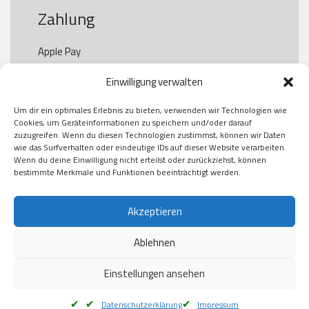
Zahlung
Apple Pay

Paypal

Einwilligung verwalten
GooglePay

Visa

Um dir ein optimales Erlebnis zu bieten, verwenden wir Technologien wie
Kauf auf Rechung

Cookies, um Geräteinformationen zu speichern und/oder darauf
Klarna

zuzugreifen. Wenn du diesen Technologien zustimmst, können wir Daten
wie das Surfverhalten oder eindeutige IDs auf dieser Website verarbeiten.
American Express

Wenn du deine Einwilligung nicht erteilst oder zurückziehst, können
bestimmte Merkmale und Funktionen beeinträchtigt werden.
Versand
Akzeptieren
Ablehnen
DHL

Klimaneutral
Einstellungen ansehen
Datenschutzerklärung
Impressum