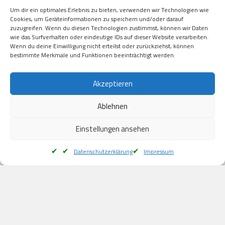
Visa

Um dir ein optimales Erlebnis zu bieten, verwenden wir Technologien wie
Kauf auf Rechung

Cookies, um Geräteinformationen zu speichern und/oder darauf
Klarna

zuzugreifen. Wenn du diesen Technologien zustimmst, können wir Daten
wie das Surfverhalten oder eindeutige IDs auf dieser Website verarbeiten.
American Express

Wenn du deine Einwilligung nicht erteilst oder zurückziehst, können
bestimmte Merkmale und Funktionen beeinträchtigt werden.
Versand
Akzeptieren
Ablehnen
DHL

Klimaneutral
Einstellungen ansehen
Datenschutzerklärung
Impressum