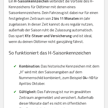
Ein
H-Saisonkennzeichen
verbindet die Vorteile des H-
Kennzeichens für Oldtimer mit denen eines
Saisonkennzeichens. Dein Fahrzeug ist dabei nur für einen
festgelegten Zeitraum von
2 bis 11 Monaten
im Jahr
zugelassen. In dieser Zeit kannst du es regulär nutzen,
außerhalb der Saison ruht die Zulassung automatisch.
Das spart
Kfz-Steuer und Versicherung
und ist ideal,
wenn du deinen Oldtimer nicht ganzjährig fährst.
So funktioniert das H-Saisonkennzeichen
Kombination:
Das historische Kennzeichen mit dem
„H“ wird mit den Saisonangaben auf dem
Nummernschild kombiniert, zum Beispiel
04–10
für
April bis Oktober.
Gültigkeit:
Das Fahrzeug ist nur im gewählten
Zeitraum angemeldet und versichert. Außerhalb
dieser Monate darf es nicht im öffentlichen