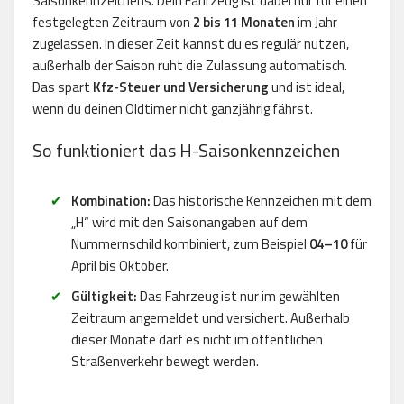
Saisonkennzeichens. Dein Fahrzeug ist dabei nur für einen
festgelegten Zeitraum von
2 bis 11 Monaten
im Jahr
zugelassen. In dieser Zeit kannst du es regulär nutzen,
außerhalb der Saison ruht die Zulassung automatisch.
Das spart
Kfz-Steuer und Versicherung
und ist ideal,
wenn du deinen Oldtimer nicht ganzjährig fährst.
So funktioniert das H-Saisonkennzeichen
Kombination:
Das historische Kennzeichen mit dem
„H“ wird mit den Saisonangaben auf dem
Nummernschild kombiniert, zum Beispiel
04–10
für
April bis Oktober.
Gültigkeit:
Das Fahrzeug ist nur im gewählten
Zeitraum angemeldet und versichert. Außerhalb
dieser Monate darf es nicht im öffentlichen
Straßenverkehr bewegt werden.