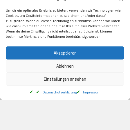
Visa

Um dir ein optimales Erlebnis zu bieten, verwenden wir Technologien wie
Kauf auf Rechung

Cookies, um Geräteinformationen zu speichern und/oder darauf
Klarna

zuzugreifen. Wenn du diesen Technologien zustimmst, können wir Daten
wie das Surfverhalten oder eindeutige IDs auf dieser Website verarbeiten.
American Express

Wenn du deine Einwilligung nicht erteilst oder zurückziehst, können
bestimmte Merkmale und Funktionen beeinträchtigt werden.
Versand
Akzeptieren
Ablehnen
DHL

Klimaneutral
Einstellungen ansehen
Datenschutzerklärung
Impressum