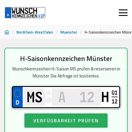
/
Nordrhein-Westfalen
/
Muenster
/
H-Saisonkennzeichen Müns
Zum
H-Saisonkennzeichen Münster
Inhalt
springen
Wunschkennzeichen H-Saison MS prüfen & reservieren in
Münster. Die Abfrage ist kostenlos.
01
H
12
VERFÜGBARKEIT PRÜFEN