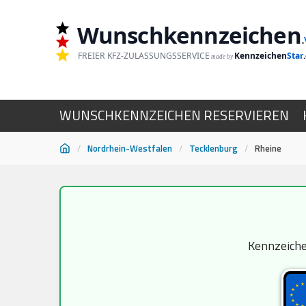
Wunschkennzeichen
.
FREIER KFZ-ZULASSUNGSSERVICE
Kennzeichen
Star
made by
WUNSCHKENNZEICHEN RESERVIEREN
/
Nordrhein-Westfalen
/
Tecklenburg
/
Rheine
Zum
Inhalt
springen
Kennzeichen