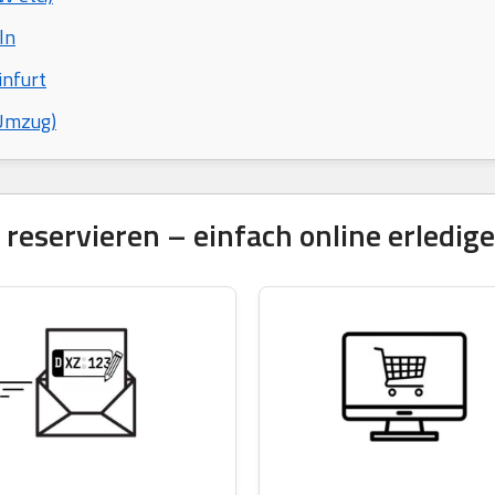
ln
infurt
 Umzug)
eservieren – einfach online erledige