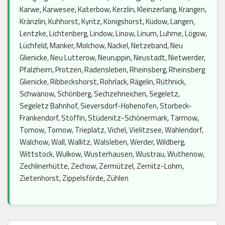
Karwe, Karwesee, Katerbow, Kerzlin, Kleinzerlang, Krangen,
Kränzlin, Kuhhorst, Kyritz, Königshorst, Küdow, Langen,
Lentzke, Lichtenberg, Lindow, Linow, Linum, Luhme, Lögow,
Lüchfeld, Manker, Molchow, Nackel, Netzeband, Neu
Glienicke, Neu Lutterow, Neuruppin, Neustadt, Nietwerder,
Pfalzheim, Protzen, Radensleben, Rheinsberg, Rheinsberg
Glienicke, Ribbeckshorst, Rohrlack, Rägelin, Rüthnick,
Schwanow, Schönberg, Sechzehneichen, Segeletz,
Segeletz Bahnhof, Sieversdorf-Hohenofen, Storbeck-
Frankendorf, Stöffin, Stüdenitz-Schönermark, Tarmow,
Tornow, Tornow, Trieplatz, Vichel, Vielitzsee, Wahlendorf,
Walchow, Wall, Wallitz, Walsleben, Werder, Wildberg,
Wittstock, Wulkow, Wusterhausen, Wustrau, Wuthenow,
Zechlinerhütte, Zechow, Zermützel, Zernitz-Lohm,
Zietenhorst, Zippelsförde, Zühlen