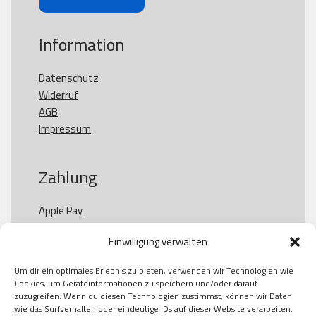
Information
Datenschutz
Widerruf
AGB
Impressum
Zahlung
Apple Pay

Paypal

Einwilligung verwalten
GooglePay

Visa

Um dir ein optimales Erlebnis zu bieten, verwenden wir Technologien wie
Kauf auf Rechung

Cookies, um Geräteinformationen zu speichern und/oder darauf
Klarna

zuzugreifen. Wenn du diesen Technologien zustimmst, können wir Daten
wie das Surfverhalten oder eindeutige IDs auf dieser Website verarbeiten.
American Express
