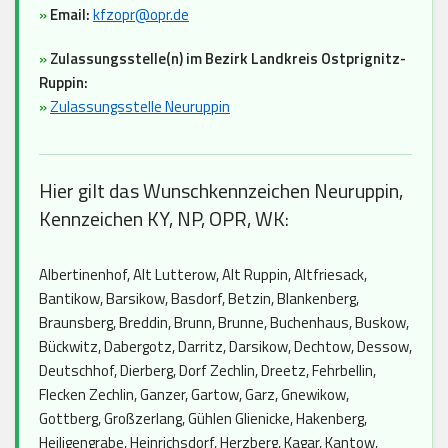
»
Email:
kfzopr@opr.de
»
Zulassungsstelle(n) im Bezirk Landkreis Ostprignitz-
Ruppin:
»
Zulassungsstelle Neuruppin
Hier gilt das Wunschkennzeichen Neuruppin,
Kennzeichen KY, NP, OPR, WK:
Albertinenhof, Alt Lutterow, Alt Ruppin, Altfriesack,
Bantikow, Barsikow, Basdorf, Betzin, Blankenberg,
Braunsberg, Breddin, Brunn, Brunne, Buchenhaus, Buskow,
Bückwitz, Dabergotz, Darritz, Darsikow, Dechtow, Dessow,
Deutschhof, Dierberg, Dorf Zechlin, Dreetz, Fehrbellin,
Flecken Zechlin, Ganzer, Gartow, Garz, Gnewikow,
Gottberg, Großzerlang, Gühlen Glienicke, Hakenberg,
Heiligengrabe, Heinrichsdorf, Herzberg, Kagar, Kantow,