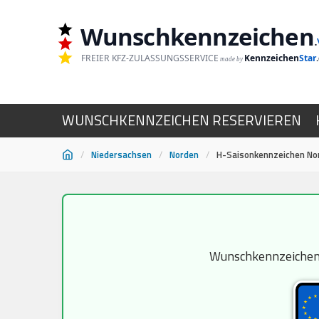
Wunschkennzeichen
.
FREIER KFZ-ZULASSUNGSSERVICE
Kennzeichen
Star
made by
WUNSCHKENNZEICHEN RESERVIEREN
/
Niedersachsen
/
Norden
/
H-Saisonkennzeichen No
Zum
Inhalt
springen
Wunschkennzeichen H