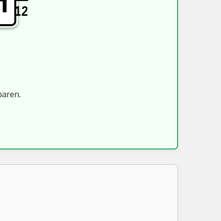
H
12
paren.