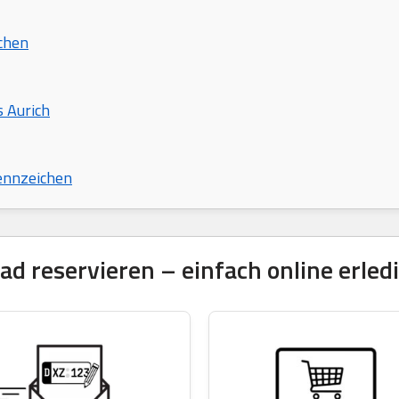
chen
s Aurich
ennzeichen
 reservieren – einfach online erled