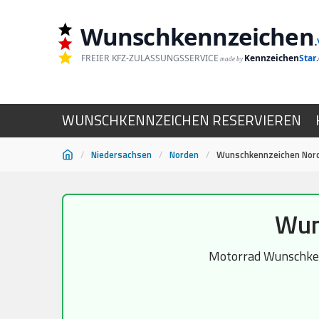
Wunschkennzeichen
.
FREIER KFZ-ZULASSUNGSSERVICE
Kennzeichen
Star
made by
WUNSCHKENNZEICHEN RESERVIEREN
/
Niedersachsen
/
Norden
/
Wunschkennzeichen Nor
Zum
Wun
Inhalt
springen
Motorrad Wunschkenn