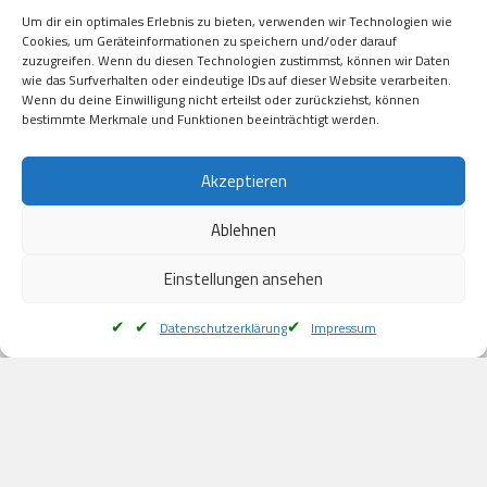
Visa

Um dir ein optimales Erlebnis zu bieten, verwenden wir Technologien wie
Kauf auf Rechung

Cookies, um Geräteinformationen zu speichern und/oder darauf
Klarna

zuzugreifen. Wenn du diesen Technologien zustimmst, können wir Daten
wie das Surfverhalten oder eindeutige IDs auf dieser Website verarbeiten.
American Express

Wenn du deine Einwilligung nicht erteilst oder zurückziehst, können
bestimmte Merkmale und Funktionen beeinträchtigt werden.
Versand
Akzeptieren
Ablehnen
DHL

Klimaneutral
Einstellungen ansehen
Datenschutzerklärung
Impressum