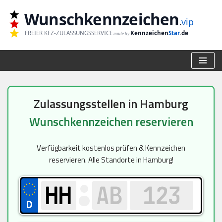
Wunschkennzeichen
.
vip
Zum
FREIER KFZ-ZULASSUNGSSERVICE
Kennzeichen
Star
.de
made by
Inhalt
springen
Zulassungsstellen in Hamburg
Wunschkennzeichen reservieren
Verfügbarkeit kostenlos prüfen & Kennzeichen
reservieren. Alle Standorte in Hamburg!