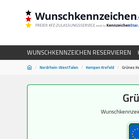
Wunschkennzeichen
.
FREIER KFZ-ZULASSUNGSSERVICE
Kennzeichen
Star
made by
WUNSCHKENNZEICHEN RESERVIEREN
/
Nordrhein-Westfalen
/
Kempen Krefeld
/
Grünes K
Zum
Grü
Inhalt
springen
Wunschkennzeich