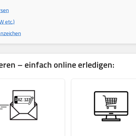
rsen
 etc.)
nnzeichen
ren – einfach online erledigen: