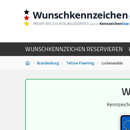
Wunschkennzeichen
.
FREIER KFZ-ZULASSUNGSSERVICE
Kennzeichen
Star
made by
WUNSCHKENNZEICHEN RESERVIEREN
/
Brandenburg
/
Teltow Flaeming
/
Luckenwalde
Zum
W
Inhalt
springen
Kennzeiche