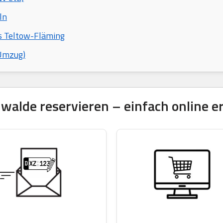
ln
is Teltow-Fläming
 Umzug)
lde reservieren – einfach online er