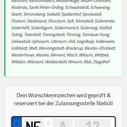
Rantrum, Rantrumdeich, Reußenköge, Risum-Lindholm,
Rodenäs, Sankt Peter-Ording, Schwabstedt, Schwesing,
Seeth, Simonsberg, Sollwitt, Spaltenhof, Sprakebüll,
Stadum, Stedesand, Struckum, Sylt, Sönnebüll, Süderende,
Süderhöft, Süderlügum, Südermarsch, Süderoog, Südfall,
Tating, Tetenbüll, Tinningstedt, Tönning, Tümlauer Koog,
Uelvesbüll, Uphusum, Utersum, Viöl, Vogelkoje, Vollerwiek,
Vollstedt, Welt, Wenningstedt-Braderup, Wester-Ohrstedt,
Westerhever, Westre, Winnert, Wisch, Witsum, Wittbek,
Wittdün, Witzwort, Wobbenbüll, Wrixum, Wyk, Ziegelhof
Dein Wunschkennzeichen wird geprüft &
reserviert bei der Zulassungsstelle Niebüll