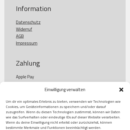
Information
Datenschutz
Widerruf
AGB
Impressum
Zahlung
Apple Pay

Paypal

Einwilligung verwalten
GooglePay

Visa

Um dir ein optimales Erlebnis zu bieten, verwenden wir Technologien wie
Kauf auf Rechung

Cookies, um Geräteinformationen zu speichern und/oder darauf
Klarna

zuzugreifen. Wenn du diesen Technologien zustimmst, können wir Daten
wie das Surfverhalten oder eindeutige IDs auf dieser Website verarbeiten.
American Express

Wenn du deine Einwilligung nicht erteilst oder zurückziehst, können
bestimmte Merkmale und Funktionen beeinträchtigt werden.