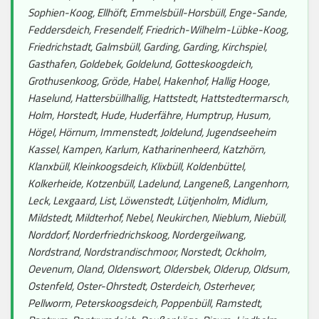
Sophien-Koog, Ellhöft, Emmelsbüll-Horsbüll, Enge-Sande,
Feddersdeich, Fresendelf, Friedrich-Wilhelm-Lübke-Koog,
Friedrichstadt, Galmsbüll, Garding, Garding, Kirchspiel,
Gasthafen, Goldebek, Goldelund, Gotteskoogdeich,
Grothusenkoog, Gröde, Habel, Hakenhof, Hallig Hooge,
Haselund, Hattersbüllhallig, Hattstedt, Hattstedtermarsch,
Holm, Horstedt, Hude, Huderfähre, Humptrup, Husum,
Högel, Hörnum, Immenstedt, Joldelund, Jugendseeheim
Kassel, Kampen, Karlum, Katharinenheerd, Katzhörn,
Klanxbüll, Kleinkoogsdeich, Klixbüll, Koldenbüttel,
Kolkerheide, Kotzenbüll, Ladelund, Langeneß, Langenhorn,
Leck, Lexgaard, List, Löwenstedt, Lütjenholm, Midlum,
Mildstedt, Mildterhof, Nebel, Neukirchen, Nieblum, Niebüll,
Norddorf, Norderfriedrichskoog, Nordergeilwang,
Nordstrand, Nordstrandischmoor, Norstedt, Ockholm,
Oevenum, Oland, Oldenswort, Oldersbek, Olderup, Oldsum,
Ostenfeld, Oster-Ohrstedt, Osterdeich, Osterhever,
Pellworm, Peterskoogsdeich, Poppenbüll, Ramstedt,