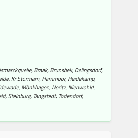
smarckquelle, Braak, Brunsbek, Delingsdorf,
felde, Kr Stormarn, Hammoor, Heidekamp,
Meddewade, Mönkhagen, Neritz, Nienwohld,
eld, Steinburg, Tangstedt, Todendorf,