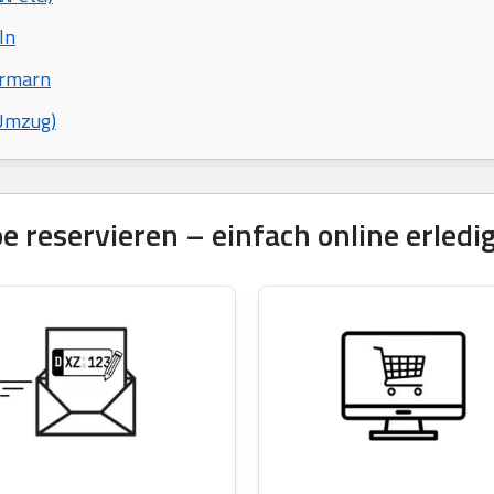
ln
ormarn
 Umzug)
reservieren – einfach online erledi