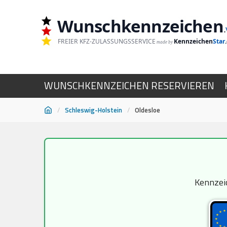
Wunschkennzeichen
.
FREIER KFZ-ZULASSUNGSSERVICE
Kennzeichen
Star
made by
WUNSCHKENNZEICHEN RESERVIEREN
/
Schleswig-Holstein
/
Oldesloe
Zum
Inhalt
springen
Kennzeic