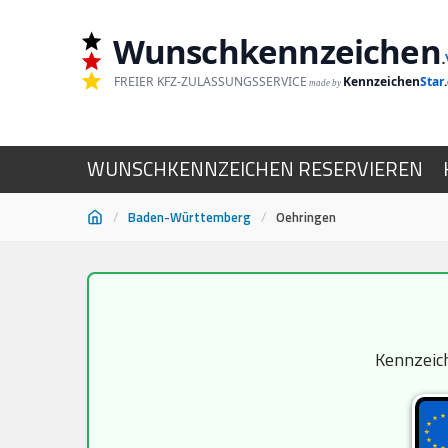
Wunschkennzeichen
.
FREIER KFZ-ZULASSUNGSSERVICE
Kennzeichen
Star
made by
WUNSCHKENNZEICHEN RESERVIEREN
/
Baden-Württemberg
/
Oehringen
Zum
Inhalt
springen
Kennzeich