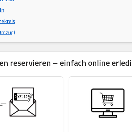
ln
hekreis
 Umzug)
 reservieren – einfach online erled