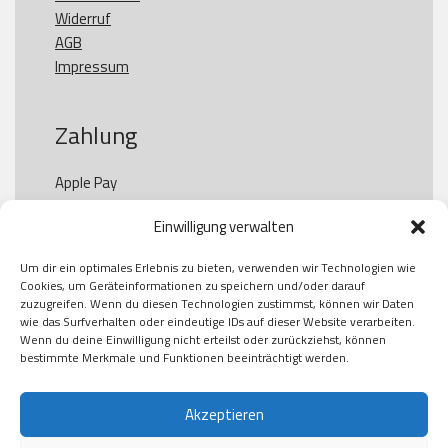
Widerruf
AGB
Impressum
Zahlung
Apple Pay

Paypal

Einwilligung verwalten
GooglePay

Visa

Um dir ein optimales Erlebnis zu bieten, verwenden wir Technologien wie
Kauf auf Rechung

Cookies, um Geräteinformationen zu speichern und/oder darauf
Klarna

zuzugreifen. Wenn du diesen Technologien zustimmst, können wir Daten
wie das Surfverhalten oder eindeutige IDs auf dieser Website verarbeiten.
American Express

Wenn du deine Einwilligung nicht erteilst oder zurückziehst, können
bestimmte Merkmale und Funktionen beeinträchtigt werden.
Versand
Akzeptieren