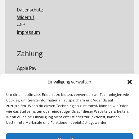
Datenschutz
Widerruf
AGB
Impressum
Zahlung
Apple Pay

Paypal

Einwilligung verwalten
GooglePay

Visa

Um dir ein optimales Erlebnis zu bieten, verwenden wir Technologien wie
Kauf auf Rechung

Cookies, um Geräteinformationen zu speichern und/oder darauf
Klarna

zuzugreifen. Wenn du diesen Technologien zustimmst, können wir Daten
wie das Surfverhalten oder eindeutige IDs auf dieser Website verarbeiten.
American Express

Wenn du deine Einwilligung nicht erteilst oder zurückziehst, können
bestimmte Merkmale und Funktionen beeinträchtigt werden.