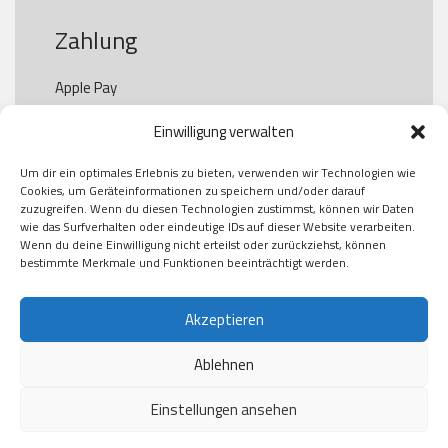
Zahlung
Apple Pay

Paypal

Einwilligung verwalten
GooglePay

Visa

Um dir ein optimales Erlebnis zu bieten, verwenden wir Technologien wie
Kauf auf Rechung

Cookies, um Geräteinformationen zu speichern und/oder darauf
Klarna

zuzugreifen. Wenn du diesen Technologien zustimmst, können wir Daten
wie das Surfverhalten oder eindeutige IDs auf dieser Website verarbeiten.
American Express

Wenn du deine Einwilligung nicht erteilst oder zurückziehst, können
bestimmte Merkmale und Funktionen beeinträchtigt werden.
Versand
Akzeptieren
Ablehnen
DHL

Klimaneutral
Einstellungen ansehen