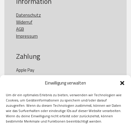
Information
Datenschutz
Widerruf
AGB
Impressum
Zahlung
Apple Pay

Paypal

Einwilligung verwalten
GooglePay

Visa

Um dir ein optimales Erlebnis zu bieten, verwenden wir Technologien wie
Kauf auf Rechung

Cookies, um Geräteinformationen zu speichern und/oder darauf
Klarna

zuzugreifen. Wenn du diesen Technologien zustimmst, können wir Daten
wie das Surfverhalten oder eindeutige IDs auf dieser Website verarbeiten.
American Express

Wenn du deine Einwilligung nicht erteilst oder zurückziehst, können
bestimmte Merkmale und Funktionen beeinträchtigt werden.