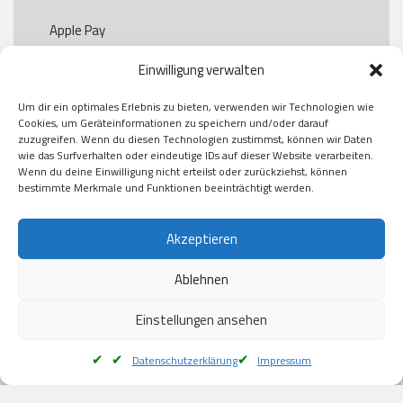
Apple Pay

Paypal

Einwilligung verwalten
GooglePay

Visa

Um dir ein optimales Erlebnis zu bieten, verwenden wir Technologien wie
Kauf auf Rechung

Cookies, um Geräteinformationen zu speichern und/oder darauf
Klarna

zuzugreifen. Wenn du diesen Technologien zustimmst, können wir Daten
wie das Surfverhalten oder eindeutige IDs auf dieser Website verarbeiten.
American Express

Wenn du deine Einwilligung nicht erteilst oder zurückziehst, können
bestimmte Merkmale und Funktionen beeinträchtigt werden.
Versand
Akzeptieren
Ablehnen
DHL

Klimaneutral
Einstellungen ansehen
Datenschutzerklärung
Impressum