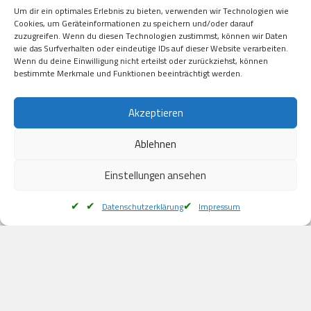
Visa

Um dir ein optimales Erlebnis zu bieten, verwenden wir Technologien wie
Kauf auf Rechung

Cookies, um Geräteinformationen zu speichern und/oder darauf
Klarna

zuzugreifen. Wenn du diesen Technologien zustimmst, können wir Daten
wie das Surfverhalten oder eindeutige IDs auf dieser Website verarbeiten.
American Express

Wenn du deine Einwilligung nicht erteilst oder zurückziehst, können
bestimmte Merkmale und Funktionen beeinträchtigt werden.
Versand
Akzeptieren
Ablehnen
DHL

Klimaneutral
Einstellungen ansehen
Datenschutzerklärung
Impressum