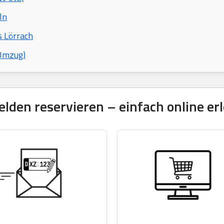
ln
s Lörrach
 Umzug)
den reservieren – einfach online erl