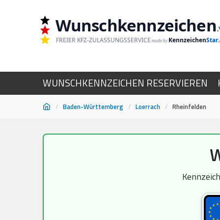
Wunschkennzeichen
.
FREIER KFZ-ZULASSUNGSSERVICE
Kennzeichen
Star
made by
WUNSCHKENNZEICHEN RESERVIEREN
/
Baden-Württemberg
/
Loerrach
/
Rheinfelden
Zum
W
Inhalt
springen
Kennzeich