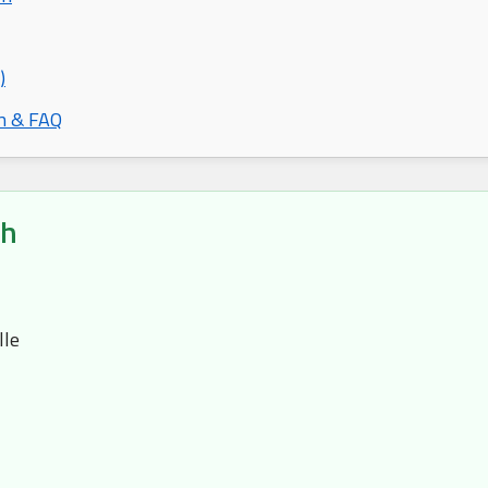
)
n & FAQ
ch
lle