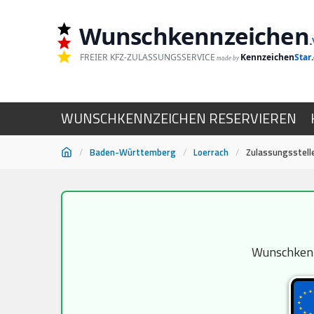
Wunschkennzeichen
.
FREIER KFZ-ZULASSUNGSSERVICE
Kennzeichen
Star
made by
WUNSCHKENNZEICHEN RESERVIEREN
/
Baden-Württemberg
/
Loerrach
/
Zulassungsstell
Zum
Inhalt
springen
Wunschkennz