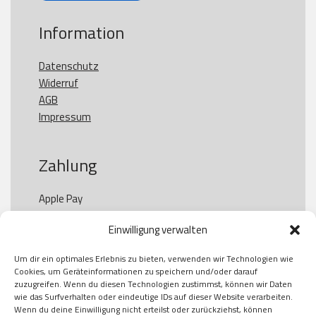
Information
Datenschutz
Widerruf
AGB
Impressum
Zahlung
Apple Pay

Paypal

Einwilligung verwalten
GooglePay

Visa

Um dir ein optimales Erlebnis zu bieten, verwenden wir Technologien wie
Kauf auf Rechung

Cookies, um Geräteinformationen zu speichern und/oder darauf
Klarna

zuzugreifen. Wenn du diesen Technologien zustimmst, können wir Daten
wie das Surfverhalten oder eindeutige IDs auf dieser Website verarbeiten.
American Express

Wenn du deine Einwilligung nicht erteilst oder zurückziehst, können