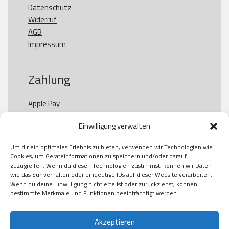
Datenschutz
Widerruf
AGB
Impressum
Zahlung
Apple Pay

Paypal

Einwilligung verwalten
GooglePay

Visa

Um dir ein optimales Erlebnis zu bieten, verwenden wir Technologien wie
Kauf auf Rechung

Cookies, um Geräteinformationen zu speichern und/oder darauf
Klarna

zuzugreifen. Wenn du diesen Technologien zustimmst, können wir Daten
wie das Surfverhalten oder eindeutige IDs auf dieser Website verarbeiten.
American Express

Wenn du deine Einwilligung nicht erteilst oder zurückziehst, können
bestimmte Merkmale und Funktionen beeinträchtigt werden.
Versand
Akzeptieren