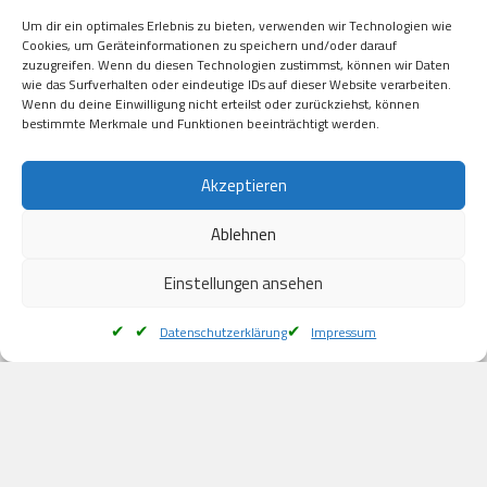
Visa

Um dir ein optimales Erlebnis zu bieten, verwenden wir Technologien wie
Kauf auf Rechung

Cookies, um Geräteinformationen zu speichern und/oder darauf
Klarna

zuzugreifen. Wenn du diesen Technologien zustimmst, können wir Daten
wie das Surfverhalten oder eindeutige IDs auf dieser Website verarbeiten.
American Express

Wenn du deine Einwilligung nicht erteilst oder zurückziehst, können
bestimmte Merkmale und Funktionen beeinträchtigt werden.
Versand
Akzeptieren
Ablehnen
DHL

Klimaneutral
Einstellungen ansehen
Datenschutzerklärung
Impressum